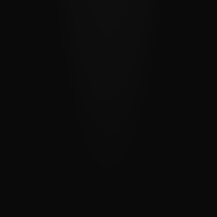
Ich habe die
Datenschutzerklärung
zur Kenntnis
genommen. Ich stimme zu, dass meine Angaben zur
Kontaktaufnahme und für Rückfragen dauerhaft
gespeichert werden. *
Nachricht senden